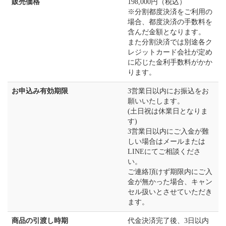
販売価格
198,000円（税込）
※分割都度決済をご利用の
場合、都度決済の手数料を
含んだ金額となります。
また分割決済では別途各ク
レジットカード会社が定め
に応じた金利手数料がかか
ります。
お申込み有効期限
3営業日以内にお振込をお
願いいたします。
(土日祝は休業日となりま
す)
3営業日以内にご入金が難
しい場合はメールまたは
LINEにてご相談くださ
い。
ご連絡頂けず期限内にご入
金が無かった場合、キャン
セル扱いとさせていただき
ます。
商品の引渡し時期
代金決済完了後、3日以内