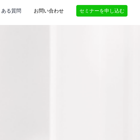
くある質問
お問い合わせ
セミナーを申し込む